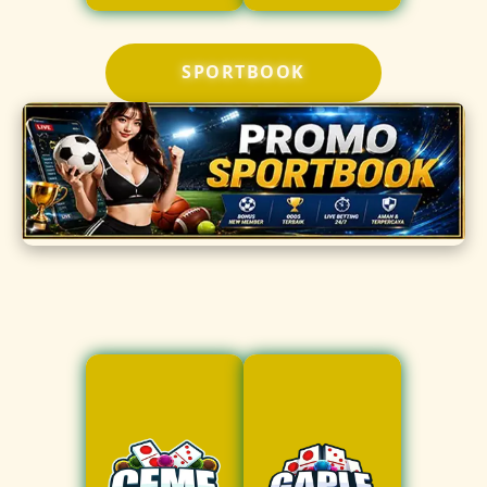
SPORTBOOK