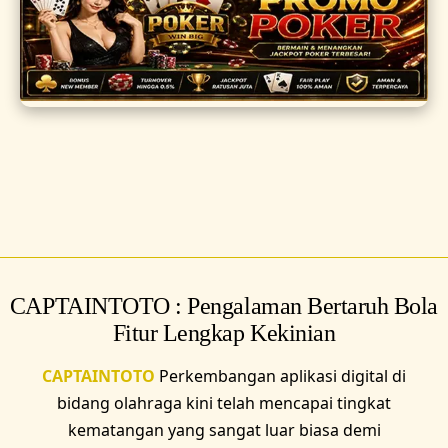
SLOT GACOR
TOGEL
PARLAY
CAPTAINTOTO : Pengalaman Bertaruh Bola
Fitur Lengkap Kekinian
CAPTAINTOTO
Perkembangan aplikasi digital di
bidang olahraga kini telah mencapai tingkat
kematangan yang sangat luar biasa demi