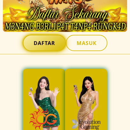
DAFTAR
MASUK